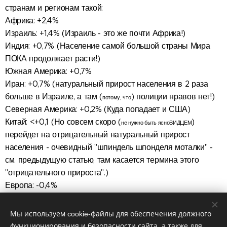
странам и регионам такой:
Африка: +2,4%
Израиль: +1,4% (Израиль - это же почти Африка!)
Индия: +0,7% (Население самой большой страны Мира
ПОКА продолжает расти!)
Южная Америка: +0,7%
Иран: +0,7% (натуральный прирост населения в 2 раза
больше в Израиле,
а там (
) полиции нравов нет
!)
потому, что
Северная Америка: +0,2% (Куда попадает и США)
Китай: <+0,1 (Но совсем скоро (
)
не нужно быть ясноВИДЦЕМ
перейдет на отрицательный натуральный прирост
населения - очевидный "шпиндель шпонделя моталки" -
см. предыдущую статью, там касается термина этого
"отрицательного прироста".)
Европа: -0,4%
РФ: -0,7%
Украина: -1,4%.
Мы используем cookie-файлы для обеспечения должного
функционирования и безопасности сайта, а также для