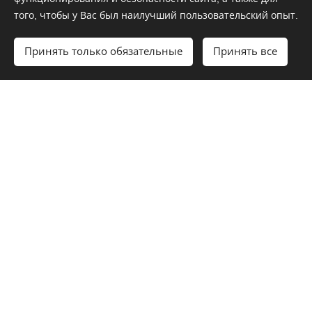
Но глядя на динамику графиков (кроме благополучной в
того, чтобы у Вас был наилучший пользовательский опыт.
этом отношении Африки) по годам становится понятно,
где (кто) безнадежно впадает в пропасть вымирания, а у
Принять только обязательные
Принять все
Начать
Создайте свой сайт бесплатно!
кого есть мАААленькая надежда: в последний год их
"хвосты" (графики) задираются немножко вверх или
выполаживаюся (или не очень не сильно ПАДАЮТ), в
отличие от ускоряющегося падения к пропасти.
есть мАААленькая надежда
У каких же стран
?
Как это ни станно, это Израиль, Северная Америка и,
хочется надеяться, Европа (там тенденция к "поднятию
хвоста" самае незначительная).
Вглядитесь в характер графиков!
Ускоряющуюся тенденцию к вымиранию имеют
:
Индия
Китай…
РФ.